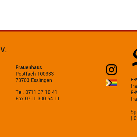
.V.
Frauenhaus
Postfach 100333
E-
73703 Esslingen
fr
Tel. 0711 37 10 41
E-
Fax 0711 300 54 11
fr
Sp
|
C