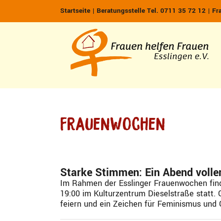
Zum
Startseite
|
Beratungsstelle Tel. 0711 35 72 12
|
Fr
Inhalt
springen
Frauenwochen
Starke Stimmen: Ein Abend volle
Im Rahmen der Esslinger Frauenwochen fin
19:00 im Kulturzentrum Dieselstraße statt. 
feiern und ein Zeichen für Feminismus und G