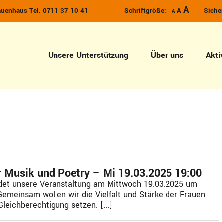
Increase font size.
A
Reset font size.
auenhaus Tel. 0711 37 10 41
Schriftgröße:
A
Siche
Decrease font size.
A
Unsere Unterstützung
Über uns
Akti
r Musik und Poetry – Mi 19.03.2025 19:00
det unsere Veranstaltung am Mittwoch 19.03.2025 um
Gemeinsam wollen wir die Vielfalt und Stärke der Frauen
leichberechtigung setzen. [...]