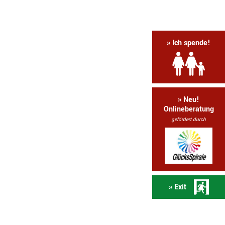
» Ich spende!
» Neu!
Onlineberatung
gefördert durch
» Exit