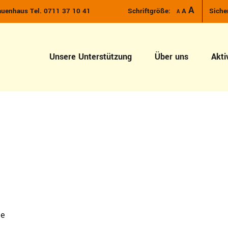
Increase font size.
A
Reset font size.
auenhaus Tel. 0711 37 10 41
Schriftgröße:
A
Siche
Decrease font size.
A
Unsere Unterstützung
Über uns
Akti
de