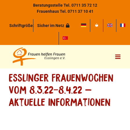
Zum
Beratungsstelle Tel. 0711 35 72 12
Inhalt
Frauenhaus Tel. 0711 37 10 41
springen
Schriftgröße:
Sicher im Netz
Esslinger Frauenwochen
vom 8.3.22-8.4.22 –
aktuelle Informationen