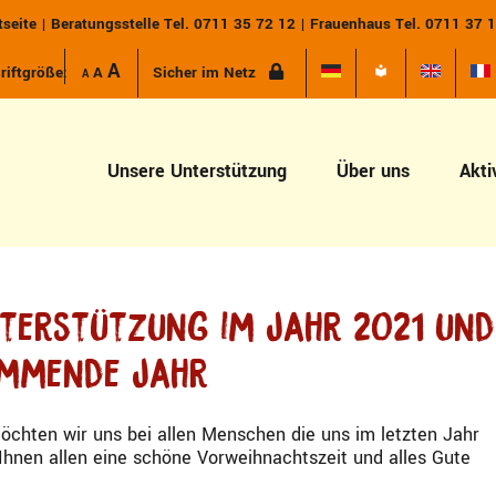
tseite
|
Beratungsstelle Tel. 0711 35 72 12
|
Frauenhaus Tel. 0711 37 
Increase font size.
A
Reset font size.
riftgröße:
A
Sicher im Netz
Decrease font size.
A
Unsere Unterstützung
Über uns
Akti
nterstützung im Jahr 2021 und
ommende Jahr
möchten wir uns bei allen Menschen die uns im letzten Jahr
hnen allen eine schöne Vorweihnachtszeit und alles Gute