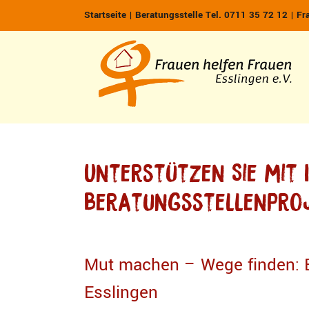
Zum
Startseite
|
Beratungsstelle Tel. 0711 35 72 12
|
Fr
Inhalt
springen
Unterstützen Sie mit 
Beratungsstellenproj
Mut machen – Wege finden: B
Esslingen