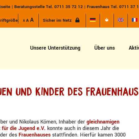
tseite
|
Beratungsstelle Tel. 0711 35 72 12
|
Frauenhaus Tel. 0711 37 
Increase font size.
A
Reset font size.
riftgröße:
A
Sicher im Netz
Decrease font size.
A
Unsere Unterstützung
Über uns
Akti
auen und Kinder des Frauenhaus
uber und Nikolaus Kömen, Inhaber der
gleichnamigen
z für die Jugend e.V.
konnte auch in diesem Jahr die
nder des
Frauenhauses
stattfinden. Hierfür kamen 3000