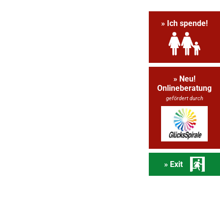
» Ich spende!
» Neu!
Onlineberatung
gefördert durch
» Exit